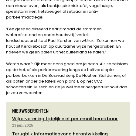
een nieuw leven, als bankje, picknicktafel, vogelhuisje,
speelstammen, fietsbeugel, afzetpaal en anti-
parkeermaatregel.
‘Een gespecialiseerd bedrijf maakt de stammen
waterafstotend en onderhoudsvrij,’ vertelt
landschapsarchitect Paul Kersten van wUrck. ‘Zo kunnen we
hout uit Kerckebosch op duurzame wijze hergebruiken. En
hoeven we geen palen uit het buitenland te halen.’
Weten waar? Kijk maar eens goed om je heen. Als speelstam
op de hei, of als parkeerwering langs de halfverdiepte
parkeerbakken in De Boswachterij, De Hout en Stuifduinen, of
als poten onder de tafels van plant-E op het CCZ-
schoolterrein. Misschien zie je wel meer hergebruikt hout dan
je zou verwachten.
NIEUWSBERICHTEN
Wijkerverening tijdelijk niet per email bereikbaar
23 juni 2026
Terugblik Informatieavond herontwikkeling