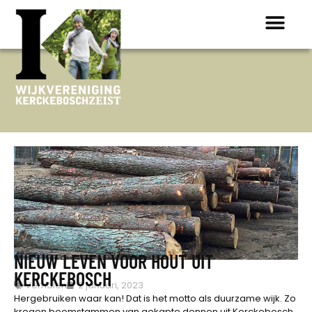
NIEUW LEVEN VOOR HOUT UIT
KERCKEBOSCH
Verhalen
2 januari, 2023
Hergebruiken waar kan! Dat is het motto als duurzame wijk. Zo
kregen boomstammen van gekapte dennen uit Kerckebosch