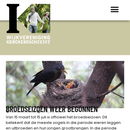
ONTDEK K
BROEDSEIZOEN WEER BEGONNEN
Nieuwsbericht
8 april, 2023
Van 15 maart tot 15 juli is officieel het broedseizoen. Dit
betekent dat de meeste vogels in die periode eieren leggen
en uitbroeden en hun jongen grootbrengen. In die periode