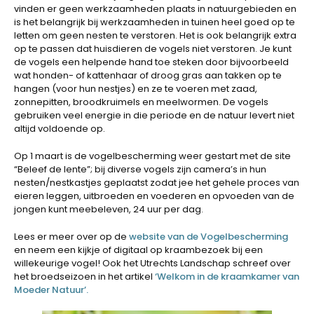
vinden er geen werkzaamheden plaats in natuurgebieden en
is het belangrijk bij werkzaamheden in tuinen heel goed op te
letten om geen nesten te verstoren. Het is ook belangrijk extra
op te passen dat huisdieren de vogels niet verstoren. Je kunt
de vogels een helpende hand toe steken door bijvoorbeeld
wat honden- of kattenhaar of droog gras aan takken op te
hangen (voor hun nestjes) en ze te voeren met zaad,
zonnepitten, broodkruimels en meelwormen. De vogels
gebruiken veel energie in die periode en de natuur levert niet
altijd voldoende op.
Op 1 maart is de vogelbescherming weer gestart met de site
“Beleef de lente”; bij diverse vogels zijn camera’s in hun
nesten/nestkastjes geplaatst zodat jee het gehele proces van
eieren leggen, uitbroeden en voederen en opvoeden van de
jongen kunt meebeleven, 24 uur per dag.
Lees er meer over op de
website van de Vogelbescherming
en neem een kijkje of digitaal op kraambezoek bij een
willekeurige vogel! Ook het Utrechts Landschap schreef over
het broedseizoen in het artikel
‘Welkom in de kraamkamer van
Moeder Natuur’.