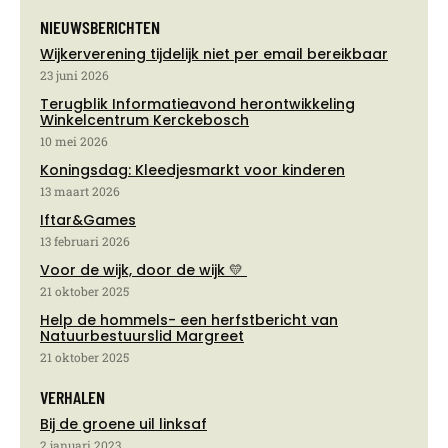
NIEUWSBERICHTEN
Wijkerverening tijdelijk niet per email bereikbaar
23 juni 2026
Terugblik Informatieavond herontwikkeling
Winkelcentrum Kerckebosch
10 mei 2026
Koningsdag: Kleedjesmarkt voor kinderen
13 maart 2026
Iftar&Games
13 februari 2026
Voor de wijk, door de wijk 💛
21 oktober 2025
Help de hommels- een herfstbericht van
Natuurbestuurslid Margreet
21 oktober 2025
VERHALEN
Bij de groene uil linksaf
2 januari 2023