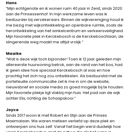
Hans
“Mijn echtgenote en ik wonen ruim 40 jaar in Zeist, sinds 2020
aan de Prinsessenhof. In mijn werkzame leven was ik
bestuurder bij verzekeraars. Binnen de wijkvereniging houd ik
me bezig met wijkontwikkeling en openbare ruimte, zoals de
herontwikkeling van het winkelcentrum en verkeersveiligheid.
Mijn favoriete plek in Kerckebosch is de Kerckeboschlaan, de
slingerende weg maakt me altijd vrolijk.”
Maaike
“Wat is deze wijk toch bijzonder! Toen ik 12 jaar geleden mijn
allereerste huurwoning betrok, aan de rand van het bos, had
ik geen idee hoe speciaal Kerckebosch al was en hoe
prachtig het zich nog zou ontwikkelen. Als bestuurslid met de
portefeuille communicatie zet ik me in om de website,
nieuwsbrief en sociale media zo goed mogelijk bij te houden.
Mijn favoriete plekje ligt vlakbij mijn huis. Het pad van de wijk
achter Elix, richting de Schaapskooi.”
Joyce
Sinds 2017 woon ik met Robert en Stijn aan de Prinses
Maximalaan. We waren meteen verliefd op deze plek en
ontwierpen ons huis zelf. Vanaf het begin werd duidelijk hoe