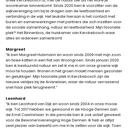
uniek Kerckebosch is, met de natuur die als het ware je
woonkamer binnenkomt. Sinds 2020 ben ik voorzitter van de
wijkvereniging om bij te dragen aan de leefbaarheid en
verbinding in de wijk. Het leukste hieraan is het contact met
buren en samenwerkingen met partners die zich inzetten voor
de sociale samenhang, natuur en leefbaarheid. Mijn favoriete
plek? Het Binnenbos, de huiskamer van Kerckebosch waar
alles en iedereen samenkomt.
Margreet
“Ik ben Margreet Hulsmann en woon sinds 2009 met mijn zoon
en twee katten in een flat van Woongroen. Sinds januari 2020
ben ik bestuurslid natuur en zet ik me in om onze groene wijk
mooi te houden. Wonen in het groen maakt mensen gezonder
en gelukkiger. Mijn favoriete plek in Kerckebosch zijn de
nieuwe veldjes bij de Arianelaan, waar de natuur verrassend
snel haar plek terugneemt.”
Leonhard
“Ik ben Leonhard van Dijk en woon sinds 2004 in onze mooie
wijk. Tot 2017 hebben we gewoond in de Hooge Dennen aan
de Ernst Casimirlaan. In die periode ben ik ook actief geweest
voor de Bewonersvereniging Hoge Dennen. Ik heb er altijd
veel plezier aan beleefd om me in te zetten voor de wijk. Toen