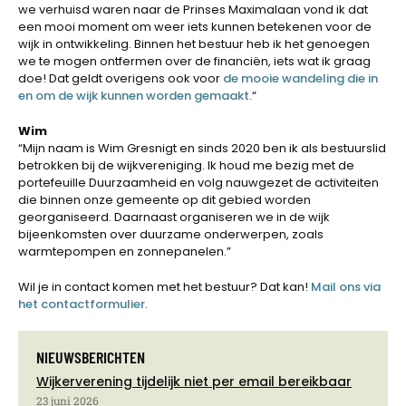
we verhuisd waren naar de Prinses Maximalaan vond ik dat
een mooi moment om weer iets kunnen betekenen voor de
wijk in ontwikkeling. Binnen het bestuur heb ik het genoegen
we te mogen ontfermen over de financiën, iets wat ik graag
doe! Dat geldt overigens ook voor
de mooie wandeling die in
en om de wijk kunnen worden gemaakt.
“
Wim
“Mijn naam is Wim Gresnigt en sinds 2020 ben ik als bestuurslid
betrokken bij de wijkvereniging. Ik houd me bezig met de
portefeuille Duurzaamheid en volg nauwgezet de activiteiten
die binnen onze gemeente op dit gebied worden
georganiseerd. Daarnaast organiseren we in de wijk
bijeenkomsten over duurzame onderwerpen, zoals
warmtepompen en zonnepanelen.”
Wil je in contact komen met het bestuur? Dat kan!
Mail ons via
het contactformulier
.
NIEUWSBERICHTEN
Wijkerverening tijdelijk niet per email bereikbaar
23 juni 2026