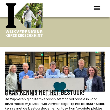
ONTDEK K
MAAK KENNIS MET HET BESTUUR!
Nieuwsbericht
24 oktober, 2024
De Wijkvereniging Kerckebosch zet zich vol passie in voor
onze mooie wijk. Maar wie vormen eigenlijk het bestuur? Maak
kennis met de bestuursleden en ontdek hun favoriete plekjes