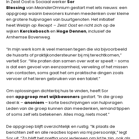
In Zeist Oost is Sociaal werker
Sor
Blessing
van
MeanderOmnium
gestart met iets nieuws: een
appgroep waarin bewoners kunnen meedenken over kleine
en grotere hulpvragen van buurtgenoten. Het initiatief
heet
Welzijn op Recept – Zeist Oost
en richt zich op de
wijken
Kerckebosch
en
Hoge Dennen
, inclusief de
Arnhemse Bovenweg.
“In mijn werk kom ik veel mensen tegen die via bijvoorbeeld
de huisarts of praktijkondersteuner bij mij terechtkomen,”
vertelt Sor. “We praten dan samen over wat er speelt – soms
is dat een gevoel van eenzaamheid, verveling of het missen
van contacten, soms gaat het om praktische dingen zoals
vervoer of het leren gebruiken van een tablet.”
Om oplossingen dichterbij huis te vinden, heeft Sor
een
appgroep met wijkbewoners
gestart. “In die groep
deel ik –
anoniem
– korte beschrijvingen van hulpvragen.
Leden van de groep kunnen dan meedenken, iemand tippen
of soms zelf iets betekenen. Alles mag, niets moet.”
De appgroep blijft overzichtelijk en rustig. “Ik plaats de
berichten zelf en alle reacties lopen via mij persoonlijk,” legt
Sor uit. “Zo blijft het prettig voor iedereen om lid te zijn, ook als