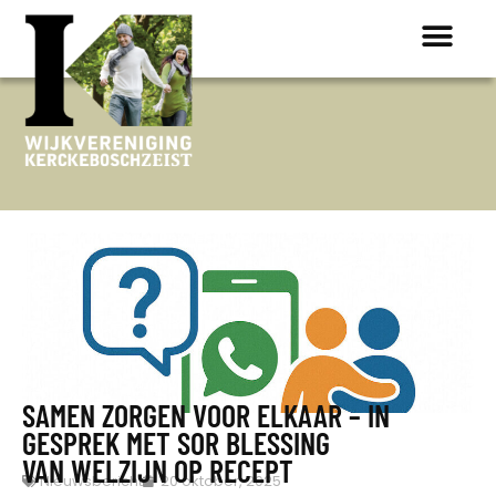
ONTDEK K
SAMEN ZORGEN VOOR ELKAAR – IN
GESPREK MET SOR BLESSING
VAN WELZIJN OP RECEPT
Nieuwsbericht
20 oktober, 2025