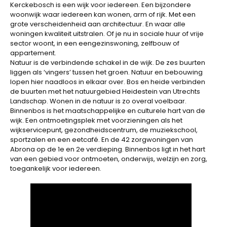
Kerckebosch is een wijk voor iedereen. Een bijzondere
woonwijk waar iedereen kan wonen, arm of rijk. Met een
grote verscheidenheid aan architectuur. En waar alle
woningen kwaliteit uitstralen. Of je nu in sociale huur of vrije
sector woont, in een eengezinswoning, zelfbouw of
appartement.
Natuur is de verbindende schakel in de wijk. De zes buurten
liggen als ‘vingers’ tussen het groen. Natuur en bebouwing
lopen hier naadloos in elkaar over. Bos en heide verbinden
de buurten met het natuurgebied Heidestein van Utrechts
Landschap. Wonen in de natuur is zo overal voelbaar.
Binnenbos is het maatschappelijke en culturele hart van de
wijk. Een ontmoetingsplek met voorzieningen als het
wijkservicepunt, gezondheidscentrum, de muziekschool,
sportzalen en een eetcafé. En de 42 zorgwoningen van
Abrona op de 1e en 2e verdieping. Binnenbos ligt in het hart
van een gebied voor ontmoeten, onderwijs, welzijn en zorg,
toegankelijk voor iedereen.