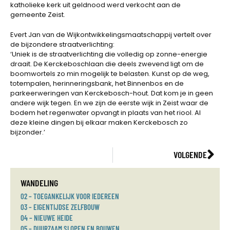
katholieke kerk uit geldnood werd verkocht aan de
gemeente Zeist.
Evert Jan van de Wijkontwikkelingsmaatschappij vertelt over
de bijzondere straatverlichting:
‘Uniek is de straatverlichting die volledig op zonne-energie
draait. De Kerckeboschlaan die deels zwevend ligt om de
boomwortels zo min mogelijk te belasten. Kunst op de weg,
totempalen, herinneringsbank, het Binnenbos en de
parkeerweringen van Kerckebosch-hout. Dat kom je in geen
andere wijk tegen. En we zijn de eerste wijk in Zeist waar de
bodem het regenwater opvangt in plaats van het riool. Al
deze kleine dingen bij elkaar maken Kerckebosch zo
bijzonder.’
VOLGENDE
WANDELING
02 – TOEGANKELIJK VOOR IEDEREEN
03 – EIGENTIJDSE ZELFBOUW
04 – NIEUWE HEIDE
05 – DUURZAAM SLOPEN EN BOUWEN